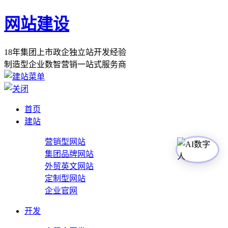
网站建设
1
8
年
集
团
上
市
政
企
独
立
站
开
发
经
验
制
造
型
企
业
数
智
营
销
一
站
式
服
务
商
首页
建站
营销型网站
集团品牌网站
外贸英文网站
定制型网站
企业官网
开发