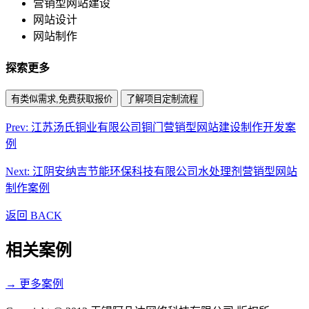
营销型网站建设
网站设计
网站制作
探索更多
有类似需求,免费获取报价
了解项目定制流程
Prev: 江苏汤氏铜业有限公司铜门营销型网站建设制作开发案
例
Next: 江阴安纳吉节能环保科技有限公司水处理剂营销型网站
制作案例
返回 BACK
相关案例
→ 更多案例