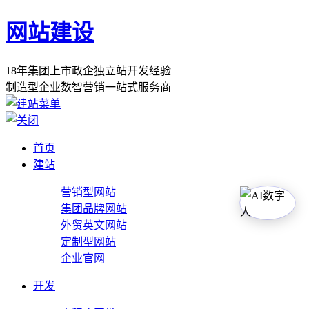
网站建设
1
8
年
集
团
上
市
政
企
独
立
站
开
发
经
验
制
造
型
企
业
数
智
营
销
一
站
式
服
务
商
首页
建站
营销型网站
集团品牌网站
外贸英文网站
定制型网站
企业官网
开发