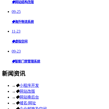
◆
网站结构改版
09-25
◆
海外物流系统
11-23
◆
虚拟空间
09-23
◆
智能门禁管理系统
新闻资讯
→
◆
小程序开发
→
◆
网站改版
→
◆
网站换后台
→
◆
域名/网址
→
◆
企业邮箱及空间