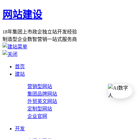
网站建设
1
8
年
集
团
上
市
政
企
独
立
站
开
发
经
验
制
造
型
企
业
数
智
营
销
一
站
式
服
务
商
首页
建站
营销型网站
集团品牌网站
外贸英文网站
定制型网站
企业官网
开发