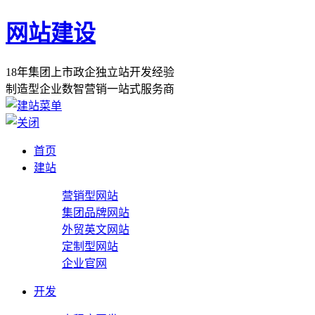
网站建设
1
8
年
集
团
上
市
政
企
独
立
站
开
发
经
验
制
造
型
企
业
数
智
营
销
一
站
式
服
务
商
首页
建站
营销型网站
集团品牌网站
外贸英文网站
定制型网站
企业官网
开发