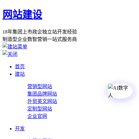
网站建设
1
8
年
集
团
上
市
政
企
独
立
站
开
发
经
验
制
造
型
企
业
数
智
营
销
一
站
式
服
务
商
首页
建站
营销型网站
集团品牌网站
外贸英文网站
定制型网站
企业官网
开发