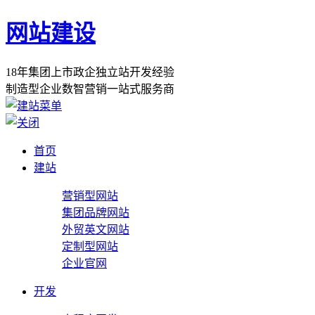
网站建设
1
8
年
集
团
上
市
政
企
独
立
站
开
发
经
验
制
造
型
企
业
数
智
营
销
一
站
式
服
务
商
首页
建站
营销型网站
集团品牌网站
外贸英文网站
定制型网站
企业官网
开发