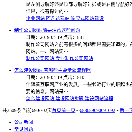
是左侧导航好还是顶部导航好？抑或是右侧导航好
但是，很有探讨的···
企业网站
阿凡达建站
响应式网站建设
制作公司网站前要注意这些问题
日期：2019-04-19 点击：831
制作公司网站之前有很多的问题都是需要知道的，
网站。一、网站定···
制作公司网站
专业制作公司网站
怎么建设网站 有哪些主要步骤流程呢
日期：2019-04-19 点击：810
伴随着互联网产业的发展，一些邻近行业的崛起也
要的信息。网站是···
怎么建设网站
建设网站步骤
建设网站流程
共3509条 当前690/702页
首页
前一页
···
688
689
690
691
692
···
后一
公司新闻
常见问题