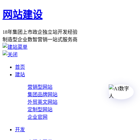
网站建设
1
8
年
集
团
上
市
政
企
独
立
站
开
发
经
验
制
造
型
企
业
数
智
营
销
一
站
式
服
务
商
首页
建站
营销型网站
集团品牌网站
外贸英文网站
定制型网站
企业官网
开发