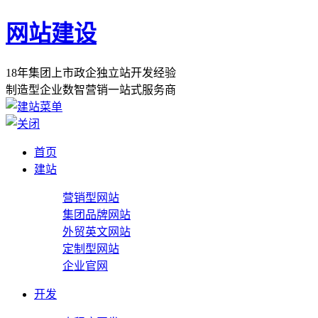
网站建设
1
8
年
集
团
上
市
政
企
独
立
站
开
发
经
验
制
造
型
企
业
数
智
营
销
一
站
式
服
务
商
首页
建站
营销型网站
集团品牌网站
外贸英文网站
定制型网站
企业官网
开发