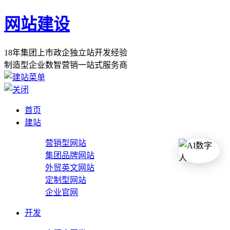
网站建设
1
8
年
集
团
上
市
政
企
独
立
站
开
发
经
验
制
造
型
企
业
数
智
营
销
一
站
式
服
务
商
首页
建站
营销型网站
集团品牌网站
外贸英文网站
定制型网站
企业官网
开发