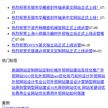
热烈祝贺无锡市华雁密封件轴承英文网站正式上线！
07-
21
热烈祝贺无锡市华雁密封件轴承中文网站正式上线！
07-
21
热烈祝贺宁波齐林精密机械官网正式上线运营
07-09
热烈祝贺上海小荷展示器材外贸独立站正式上线运营推
广
07-09
热烈祝贺DNYN英文独立站正式上线运营
06-18
热烈祝贺无锡速必得英文定制网站正式上线运营
06-03
热门标签
高端网站定制
网站定制价格
外贸网站建站及优化推广
外
贸网站SEO优化
外贸网站seo优化技巧
如何设计外贸网站
外贸网站设计专业公司
外贸网站建设设计
营销型网站建
站原则
营销型网站建设10大原则
网站优化
网站关键词优
化费用
企业网站优化费用
外贸网站如何搭建
案例