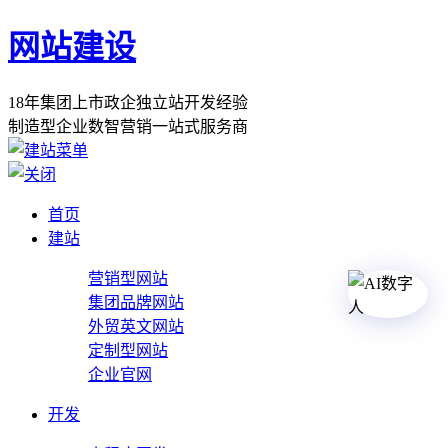
网站建设
1
8
年
集
团
上
市
政
企
独
立
站
开
发
经
验
制
造
型
企
业
数
智
营
销
一
站
式
服
务
商
首页
建站
营销型网站
集团品牌网站
外贸英文网站
定制型网站
企业官网
开发