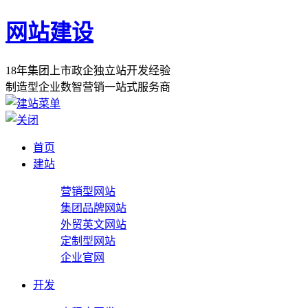
网站建设
1
8
年
集
团
上
市
政
企
独
立
站
开
发
经
验
制
造
型
企
业
数
智
营
销
一
站
式
服
务
商
首页
建站
营销型网站
集团品牌网站
外贸英文网站
定制型网站
企业官网
开发