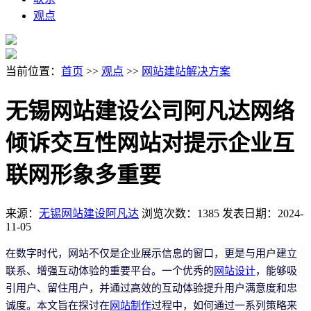
观点
当前位置：
首页
>>
观点
>>
网站建站解决方案
无锡网站建设公司阿凡达网络
倾诉交互性网站对提示企业互
联网形象多重要
来源：
无锡网站建设阿凡达
浏览次数：1385
发表日期：2024-
11-05
在数字时代，网站不仅是企业展示信息的窗口，更是与用户建立
联系、增强互动体验的重要平台。一个优秀的
网站设计
，能够吸
引用户、留住用户，并通过高效的互动体验提升用户满意度和忠
诚度。本文旨在探讨在
网站制作
过程中，如何通过一系列策略来