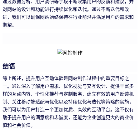
通过数据分析、用户调研等手段不断收集用户的反馈和建议，并
对网站的设计和功能进行持续优化和迭代。通过不断迭代和改
进，我们可以确保网站始终保持在行业前沿并满足用户的需求和
期望。
结语
综上所述，提升用户互动体验是网站制作过程中的重要目标之
一。通过深入了解用户需求、优化视觉与交互设计、提供丰富多
样的互动内容、个性化推荐与定制服务、建立有效的用户反馈机
制、关注移动端适配与优化以及持续优化与迭代等策略的实施，
我们可以为用户打造一个更加优质、高效的互动平台。这不仅有
助于提升用户的满意度和忠诚度，还能为企业创造更大的商业价
值和社会价值。