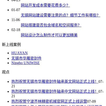
网站开发成本需要花费多少？
01-07
无锡网站建设需要注意的点？细节工作有哪些？
11-06
网站搭建是否包含域名和空间服务？
02-18
网站设计怎么制作才可以更加精美
新上线案例
HUAYAN
无锡市华雁密封件
Ningbo UNIWISE
观点
热烈祝贺无锡市华雁密封件轴承英文网站正式上线！
07-
21
热烈祝贺无锡市华雁密封件轴承中文网站正式上线！
07-
21
热烈祝贺宁波齐林精密机械官网正式上线运营
07-09