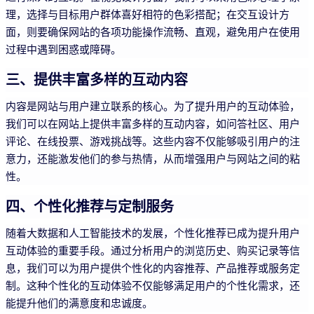
理，选择与目标用户群体喜好相符的色彩搭配；在交互设计方
面，则要确保网站的各项功能操作流畅、直观，避免用户在使用
过程中遇到困惑或障碍。
三、提供丰富多样的互动内容
内容是网站与用户建立联系的核心。为了提升用户的互动体验，
我们可以在网站上提供丰富多样的互动内容，如问答社区、用户
评论、在线投票、游戏挑战等。这些内容不仅能够吸引用户的注
意力，还能激发他们的参与热情，从而增强用户与网站之间的粘
性。
四、个性化推荐与定制服务
随着大数据和人工智能技术的发展，个性化推荐已成为提升用户
互动体验的重要手段。通过分析用户的浏览历史、购买记录等信
息，我们可以为用户提供个性化的内容推荐、产品推荐或服务定
制。这种个性化的互动体验不仅能够满足用户的个性化需求，还
能提升他们的满意度和忠诚度。