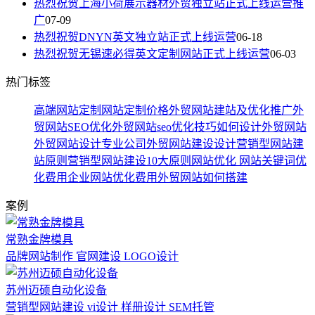
热烈祝贺上海小荷展示器材外贸独立站正式上线运营推
广
07-09
热烈祝贺DNYN英文独立站正式上线运营
06-18
热烈祝贺无锡速必得英文定制网站正式上线运营
06-03
热门标签
高端网站定制
网站定制价格
外贸网站建站及优化推广
外
贸网站SEO优化
外贸网站seo优化技巧
如何设计外贸网站
外贸网站设计专业公司
外贸网站建设设计
营销型网站建
站原则
营销型网站建设10大原则
网站优化
网站关键词优
化费用
企业网站优化费用
外贸网站如何搭建
案例
常熟金牌模具
品牌网站制作 官网建设 LOGO设计
苏州迈硕自动化设备
营销型网站建设 vi设计 样册设计 SEM托管