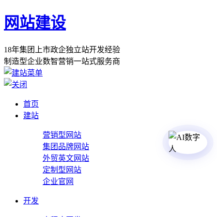
网站建设
1
8
年
集
团
上
市
政
企
独
立
站
开
发
经
验
制
造
型
企
业
数
智
营
销
一
站
式
服
务
商
首页
建站
营销型网站
集团品牌网站
外贸英文网站
定制型网站
企业官网
开发