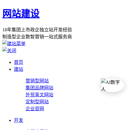
网站建设
1
8
年
集
团
上
市
政
企
独
立
站
开
发
经
验
制
造
型
企
业
数
智
营
销
一
站
式
服
务
商
首页
建站
营销型网站
集团品牌网站
外贸英文网站
定制型网站
企业官网
开发