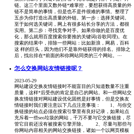
链。这三个里面又数外链*难掌控，要想获得高质量的外
链不是简单的事情，但是也不是件很难的事情。整理了
五步为你打造出高质量的外链。第一步：选择关键词。
至于如何选关键词，网上有很多站长分享的方法，都很
实用。第二步：寻找竞争对手。如果你做的是百度优
化，那么就用百度搜索你要推的关键词(谷歌同理)。在
搜索的结果中，排除一些网站：比如新浪，网易，百科
这 样的巨头，因为他们不是靠外链获得的排名。排除之
后，找出排在*前面的和你网站同类的三个网站。···
怎么交换网站友情链接呢？
2023-05-29
网站建设交换友情链接时不能盲目的只知道数量不注重
质量，这样*后受伤的肯定是自己的网站。和一些网站交
换友情链接对网站建设优化固然是好事情，但是交换友
情链接时我们要注意以下几点注意事项： 1、与你交
换链接的站点必须在搜索引擎里有良好记录，如果站点
充斥着一些seo垃圾的网站，千万不要与它交换链接，尽
管它目前还没有被搜索引擎开除。 2、尽量与那些与
你网站内容相关的网站交换链接，诸如一个以网页模板