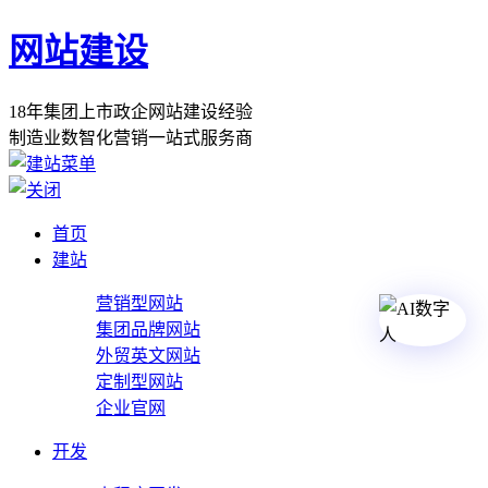
网站建设
1
8
年
集
团
上
市
政
企
网
站
建
设
经
验
制
造
业
数
智
化
营
销
一
站
式
服
务
商
首页
建站
营销型网站
集团品牌网站
外贸英文网站
定制型网站
企业官网
开发