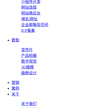
小程序开发
网站改版
网站换后台
域名/网址
企业邮箱及空间
ICP备案
数智
宣传片
产品拍摄
数字视觉
3D建模
画册设计
营销
案例
关于
关于我们