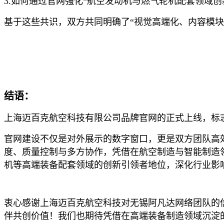
3.如何通过官网强化“航空发动机与燃气轮机配套领域创
基于这些共识，双方共同明确了“视觉高端化、内容模
结语：
上海迈百克航空科技有限公司品牌官网的正式上线，标
官网建设不仅是对外展示的数字窗口，更是双方团队高
度、质量控制与多方协作，凭借在航空制造与智能制造
机等高端装备配套领域的创新引领者地位，深化行业影
衷心感谢上海迈百克航空科技对无锡阿凡达网络团队的
伴共创价值！我们也期待凭借在高端装备制造领域沉淀