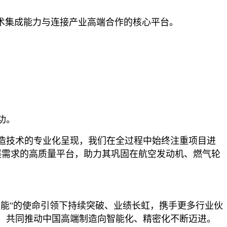
术集成能力与连接产业高端合作的核心平台。
功。
造技术的专业化呈现，我们在全过程中始终注重项目进
展需求的高质量平台，助力其巩固在航空发动机、燃气轮
能"的使命引领下持续突破、业绩长虹，携手更多行业伙
，共同推动中国高端制造向智能化、精密化不断迈进。