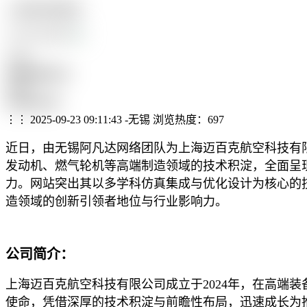
上海迈百克航空
CASE SHOW
188%
访客停留时长
204%
有效转化率
⋮⋮ 2025-09-23 09:11:43 -无锡
浏览热度：697
近日，由无锡阿凡达网络团队为上海迈百克航空科技有
发动机、燃气轮机等高端制造领域的技术积淀，全面呈
力。网站突出其以多学科仿真集成与优化设计为核心的
造领域的创新引领者地位与行业影响力。
公司简介：
上海迈百克航空科技有限公司成立于2024年，在高端
使命，凭借深厚的技术积淀与前瞻性布局，迅速成长为