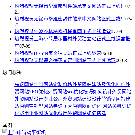
热烈祝贺无锡市华雁密封件轴承英文网站正式上线！
07-
21
热烈祝贺无锡市华雁密封件轴承中文网站正式上线！
07-
21
热烈祝贺宁波齐林精密机械官网正式上线运营
07-09
热烈祝贺上海小荷展示器材外贸独立站正式上线运营推
广
07-09
热烈祝贺DNYN英文独立站正式上线运营
06-18
热烈祝贺无锡速必得英文定制网站正式上线运营
06-03
热门标签
高端网站定制
网站定制价格
外贸网站建站及优化推广
外
贸网站SEO优化
外贸网站seo优化技巧
如何设计外贸网站
外贸网站设计专业公司
外贸网站建设设计
营销型网站建
站原则
营销型网站建设10大原则
网站优化
网站关键词优
化费用
企业网站优化费用
外贸网站如何搭建
案例