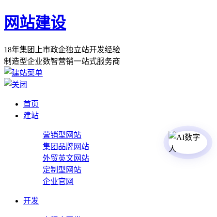
网站建设
1
8
年
集
团
上
市
政
企
独
立
站
开
发
经
验
制
造
型
企
业
数
智
营
销
一
站
式
服
务
商
首页
建站
营销型网站
集团品牌网站
外贸英文网站
定制型网站
企业官网
开发