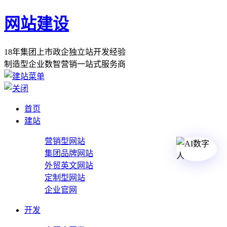
网站建设
1
8
年
集
团
上
市
政
企
独
立
站
开
发
经
验
制
造
型
企
业
数
智
营
销
一
站
式
服
务
商
首页
建站
营销型网站
集团品牌网站
外贸英文网站
定制型网站
企业官网
开发