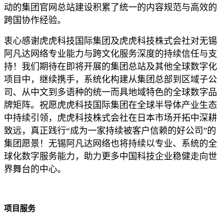
动的集团官网总站建设积累了统一的内容规范与高效的
跨国协作经验。
衷心感谢虎虎科技国际集团及虎虎科技株式会社对无锡
阿凡达网络专业能力与跨文化服务深度的持续信任与支
持！我们期待在即将开展的集团总站及其他全球数字化
项目中，继续携手，系统化构建从集团总部到区域子公
司、从中文到多语种的统一而具地域特色的全球数字品
牌矩阵。祝愿虎虎科技国际集团在全球半导体产业生态
中持续引领，虎虎科技株式会社在日本市场开拓中深耕
致远，真正践行“成为一家持续被客户信赖的好公司”的
集团愿景！无锡阿凡达网络也将持续以专业、系统的全
球化数字服务能力，助力更多中国科技企业稳健走向世
界舞台的中心。
项目服务