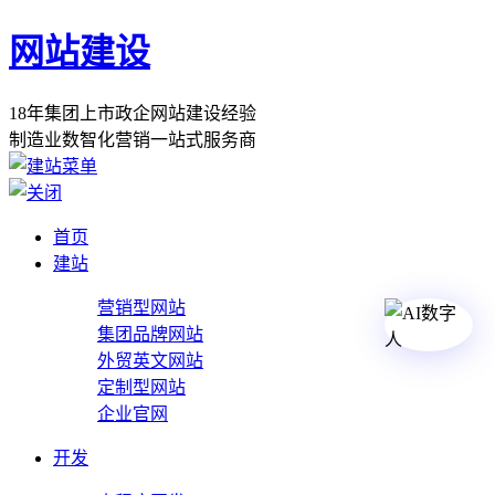
网站建设
1
8
年
集
团
上
市
政
企
网
站
建
设
经
验
制
造
业
数
智
化
营
销
一
站
式
服
务
商
首页
建站
营销型网站
集团品牌网站
外贸英文网站
定制型网站
企业官网
开发