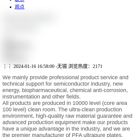
观点
Jiangsu Rayflon High Pure
CASE SHOW
293%
访客停留时长
215%
有效转化率
⋮⋮ 2024-01-16 16:58:00 -无锡
浏览热度：2171
We mainly provide professional product service and
technical support for semiconductor industry, new
energy, biopharmaceutical, chemical anti-corrosion,
instrumentation and other fields.
All products are produced in 10000 level (core area
100 level) clean room. The ultra-clean production
environment, high-quality raw material guarantee and
advanced production equipment make our products
have a unique advantage in the industry, and we are
the premier manufacturer of PFA ultrapure plates,