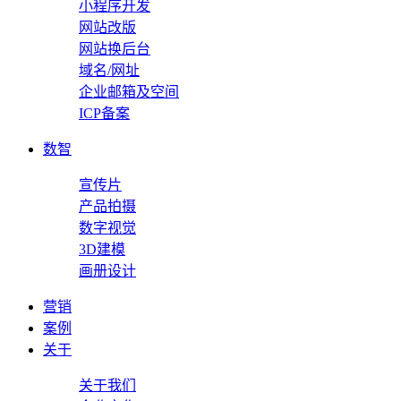
小程序开发
网站改版
网站换后台
域名/网址
企业邮箱及空间
ICP备案
数智
宣传片
产品拍摄
数字视觉
3D建模
画册设计
营销
案例
关于
关于我们