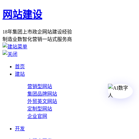
网站建设
1
8
年
集
团
上
市
政
企
网
站
建
设
经
验
制
造
业
数
智
化
营
销
一
站
式
服
务
商
首页
建站
营销型网站
集团品牌网站
外贸英文网站
定制型网站
企业官网
开发