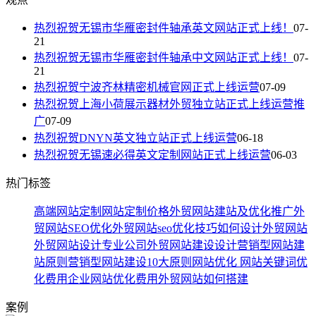
热烈祝贺无锡市华雁密封件轴承英文网站正式上线！
07-
21
热烈祝贺无锡市华雁密封件轴承中文网站正式上线！
07-
21
热烈祝贺宁波齐林精密机械官网正式上线运营
07-09
热烈祝贺上海小荷展示器材外贸独立站正式上线运营推
广
07-09
热烈祝贺DNYN英文独立站正式上线运营
06-18
热烈祝贺无锡速必得英文定制网站正式上线运营
06-03
热门标签
高端网站定制
网站定制价格
外贸网站建站及优化推广
外
贸网站SEO优化
外贸网站seo优化技巧
如何设计外贸网站
外贸网站设计专业公司
外贸网站建设设计
营销型网站建
站原则
营销型网站建设10大原则
网站优化
网站关键词优
化费用
企业网站优化费用
外贸网站如何搭建
案例