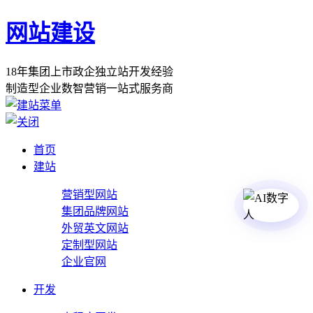
网站建设
1
8
年
集
团
上
市
政
企
独
立
站
开
发
经
验
制
造
型
企
业
数
智
营
销
一
站
式
服
务
商
首页
建站
营销型网站
集团品牌网站
外贸英文网站
定制型网站
企业官网
开发