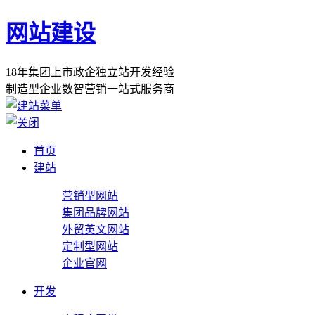
网站建设
1
8
年
集
团
上
市
政
企
独
立
站
开
发
经
验
制
造
型
企
业
数
智
营
销
一
站
式
服
务
商
首页
建站
营销型网站
集团品牌网站
外贸英文网站
定制型网站
企业官网
开发