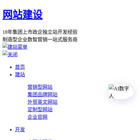
网站建设
1
8
年
集
团
上
市
政
企
独
立
站
开
发
经
验
制
造
型
企
业
数
智
营
销
一
站
式
服
务
商
首页
建站
营销型网站
集团品牌网站
外贸英文网站
定制型网站
企业官网
开发