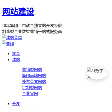
网站建设
1
8
年
集
团
上
市
政
企
独
立
站
开
发
经
验
制
造
型
企
业
数
智
营
销
一
站
式
服
务
商
首页
建站
营销型网站
集团品牌网站
外贸英文网站
定制型网站
企业官网
开发