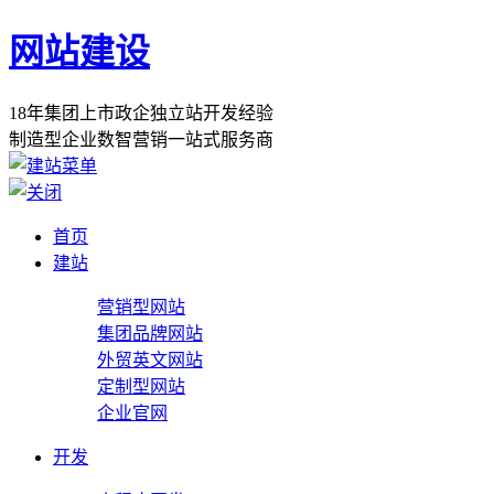
网站建设
1
8
年
集
团
上
市
政
企
独
立
站
开
发
经
验
制
造
型
企
业
数
智
营
销
一
站
式
服
务
商
首页
建站
营销型网站
集团品牌网站
外贸英文网站
定制型网站
企业官网
开发