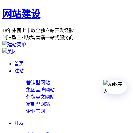
网站建设
1
8
年
集
团
上
市
政
企
独
立
站
开
发
经
验
制
造
型
企
业
数
智
营
销
一
站
式
服
务
商
首页
建站
营销型网站
集团品牌网站
外贸英文网站
定制型网站
企业官网
开发