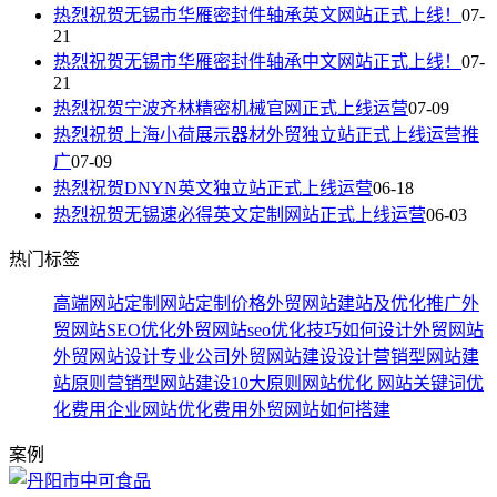
热烈祝贺无锡市华雁密封件轴承英文网站正式上线！
07-
21
热烈祝贺无锡市华雁密封件轴承中文网站正式上线！
07-
21
热烈祝贺宁波齐林精密机械官网正式上线运营
07-09
热烈祝贺上海小荷展示器材外贸独立站正式上线运营推
广
07-09
热烈祝贺DNYN英文独立站正式上线运营
06-18
热烈祝贺无锡速必得英文定制网站正式上线运营
06-03
热门标签
高端网站定制
网站定制价格
外贸网站建站及优化推广
外
贸网站SEO优化
外贸网站seo优化技巧
如何设计外贸网站
外贸网站设计专业公司
外贸网站建设设计
营销型网站建
站原则
营销型网站建设10大原则
网站优化
网站关键词优
化费用
企业网站优化费用
外贸网站如何搭建
案例