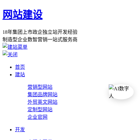
网站建设
1
8
年
集
团
上
市
政
企
独
立
站
开
发
经
验
制
造
型
企
业
数
智
营
销
一
站
式
服
务
商
首页
建站
营销型网站
集团品牌网站
外贸英文网站
定制型网站
企业官网
开发