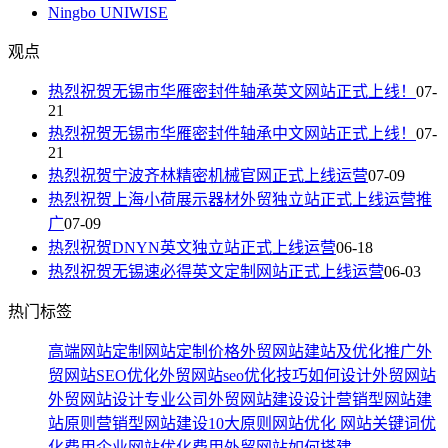
Ningbo UNIWISE
观点
热烈祝贺无锡市华雁密封件轴承英文网站正式上线！
07-
21
热烈祝贺无锡市华雁密封件轴承中文网站正式上线！
07-
21
热烈祝贺宁波齐林精密机械官网正式上线运营
07-09
热烈祝贺上海小荷展示器材外贸独立站正式上线运营推
广
07-09
热烈祝贺DNYN英文独立站正式上线运营
06-18
热烈祝贺无锡速必得英文定制网站正式上线运营
06-03
热门标签
高端网站定制
网站定制价格
外贸网站建站及优化推广
外
贸网站SEO优化
外贸网站seo优化技巧
如何设计外贸网站
外贸网站设计专业公司
外贸网站建设设计
营销型网站建
站原则
营销型网站建设10大原则
网站优化
网站关键词优
化费用
企业网站优化费用
外贸网站如何搭建