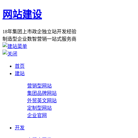
网站建设
1
8
年
集
团
上
市
政
企
独
立
站
开
发
经
验
制
造
型
企
业
数
智
营
销
一
站
式
服
务
商
首页
建站
营销型网站
集团品牌网站
外贸英文网站
定制型网站
企业官网
开发