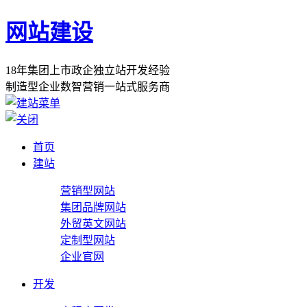
网站建设
1
8
年
集
团
上
市
政
企
独
立
站
开
发
经
验
制
造
型
企
业
数
智
营
销
一
站
式
服
务
商
首页
建站
营销型网站
集团品牌网站
外贸英文网站
定制型网站
企业官网
开发