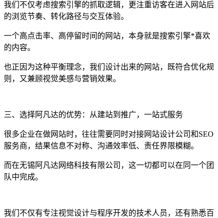
我们不仅考虑搜索引擎的抓取逻辑，更注重访客在进入网站后
的浏览节奏、转化路径与交互体验。
一个高点击率、高停留时间的网站，本身就是搜索引擎*喜欢
的内容。
也正因为这种平衡理念，我们设计出来的网站，既符合优化规
则，又兼顾视觉美感与营销效果。
三、选择阿凡达的优势：从建站到推广，一站式服务
很多企业在做网站时，往往需要同时对接网站设计公司和SEO
服务商，结果信息不对称、沟通效率低、责任界限模糊。
而在无锡阿凡达网络科技有限公司，这一切都可以在同一个团
队中完成。
我们不仅有专注视觉设计与程序开发的技术人员，还有熟悉百