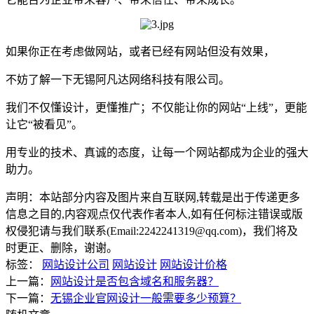
如果你正在考虑做网站，或者已经有网站但没有效果，
不妨了解一下无锡阿凡达网络科技有限公司。
我们不仅懂设计，更懂推广；不仅能让你的网站“上线”，更能
让它“被看见”。
用专业的技术、真诚的态度，让每一个网站都成为企业的强大
助力。
声明：本站部分内容及图片来自互联网,转载是出于传递更多
信息之目的,内容观点仅代表作者本人,如有任何标注错误或版
权侵犯请与我们联系(Email:2242241319@qq.com)，我们将及
时更正、删除，谢谢。
标签：
网站设计公司
网站设计
网站设计价格
上一篇：
网站设计是否包含域名和服务器？
下一篇：
无锡企业官网设计一般需要多少预算？