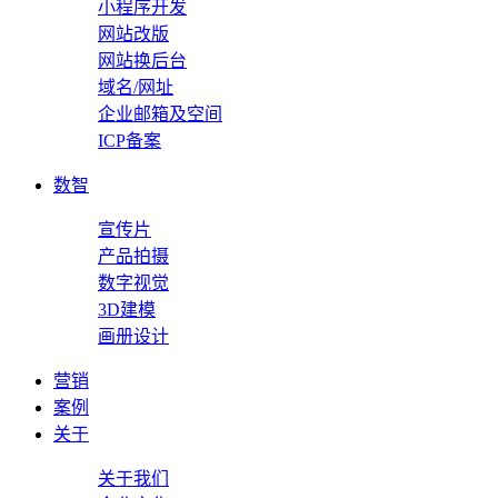
小程序开发
网站改版
网站换后台
域名/网址
企业邮箱及空间
ICP备案
数智
宣传片
产品拍摄
数字视觉
3D建模
画册设计
营销
案例
关于
关于我们