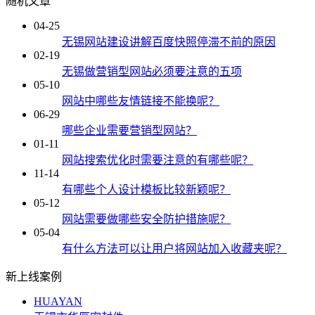
随机文章
04-25
无锡网站建设讲解百度快照停滞不前的原因
02-19
无锡做营销型网站必须要注意的五项
05-10
网站中哪些友情链接不能换呢？
06-29
哪些企业需要营销型网站？
01-11
网站搜索优化时需要注意的有哪些呢？
11-14
有哪些个人设计模板比较新颖呢？
05-12
网站需要做哪些安全防护措施呢？
05-04
有什么方法可以让用户将网站加入收藏夹呢？
新上线案例
HUAYAN