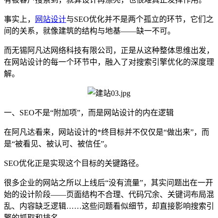
事实上，
网站设计
与SEO优化并不是两个孤立的环节，它们之
间的关系，就像建筑的结构与地基——缺一不可。
而无锡阿凡达网络科技有限公司，正是从这种整体思维出发，
在网站设计的每一个环节中，融入了对搜索引擎优化的深度理
解。
一、SEO不是“附加项”，而是网站设计的内在逻辑
在阿凡达看来，网站设计的*终目标并不仅仅是“做出来”，而
是“被看见、被认可、被信任”。
SEO优化正是实现这个目标的关键路径。
很多企业的网站之所以上线后“没有流量”，其实问题出在一开
始的设计阶段——页面结构不合理、代码冗余、关键词布局混
乱、内容缺乏逻辑……这些问题看似细节，却直接影响搜索引
擎的抓取和排名。