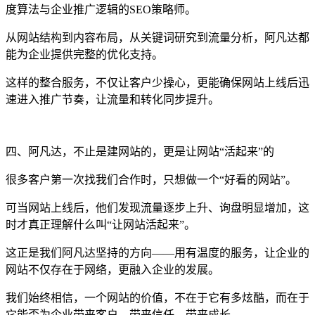
度算法与企业推广逻辑的SEO策略师。
从网站结构到内容布局，从关键词研究到流量分析，阿凡达都
能为企业提供完整的优化支持。
这样的整合服务，不仅让客户少操心，更能确保网站上线后迅
速进入推广节奏，让流量和转化同步提升。
四、阿凡达，不止是建网站的，更是让网站“活起来”的
很多客户第一次找我们合作时，只想做一个“好看的网站”。
可当网站上线后，他们发现流量逐步上升、询盘明显增加，这
时才真正理解什么叫“让网站活起来”。
这正是我们阿凡达坚持的方向——用有温度的服务，让企业的
网站不仅存在于网络，更融入企业的发展。
我们始终相信，一个网站的价值，不在于它有多炫酷，而在于
它能否为企业带来客户、带来信任、带来成长。